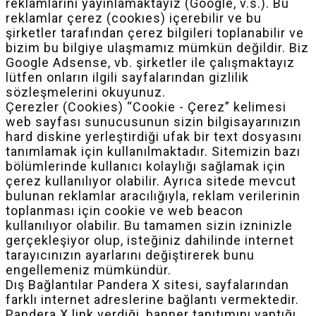
reklamlarını yayınlamaktayız (Google, v.s.). Bu
reklamlar çerez (cookıes) içerebilir ve bu
şirketler tarafından çerez bilgileri toplanabilir ve
bizim bu bilgiye ulaşmamız mümkün değildir. Biz
Google Adsense, vb. şirketler ile çalışmaktayız
lütfen onların ilgili sayfalarından gizlilik
sözleşmelerini okuyunuz.
Çerezler (Cookies) “Cookie - Çerez” kelimesi
web sayfası sunucusunun sizin bilgisayarınızın
hard diskine yerleştirdiği ufak bir text dosyasını
tanımlamak için kullanılmaktadır. Sitemizin bazı
bölümlerinde kullanıcı kolaylığı sağlamak için
çerez kullanılıyor olabilir. Ayrıca sitede mevcut
bulunan reklamlar aracılığıyla, reklam verilerinin
toplanması için cookie ve web beacon
kullanılıyor olabilir. Bu tamamen sizin izninizle
gerçekleşiyor olup, isteğiniz dahilinde internet
tarayıcınızın ayarlarını değiştirerek bunu
engellemeniz mümkündür.
Dış Bağlantılar Pandera X sitesi, sayfalarından
farklı internet adreslerine bağlantı vermektedir.
Pandera X link verdiği, banner tanıtımını yaptığı