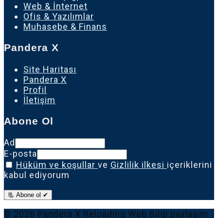
Web & İnternet
Ofis & Yazılımlar
Muhasebe & Finans
Pandera X
Site Haritası
Pandera X
Profil
İletişim
Abone Ol
Ad
E-posta
Hüküm ve koşullar
ve
Gizlilik ilkesi
içeriklerini
kabul ediyorum
📃 Abone ol ✔
© 2026 Pandera X Reloading Web Bilgi paylaşım