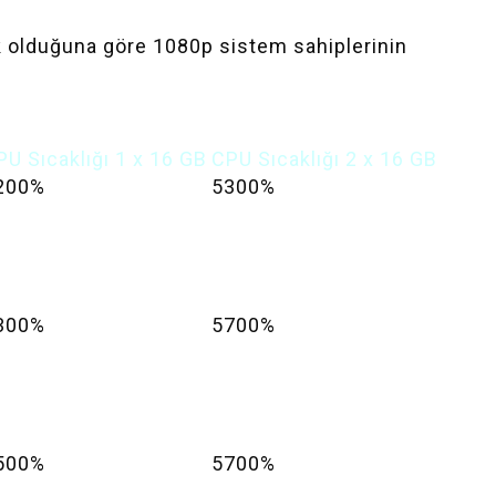
ük olduğuna göre 1080p sistem sahiplerinin
PU Sıcaklığı 1 x 16 GB
CPU Sıcaklığı 2 x 16 GB
200%
5300%
300%
5700%
500%
5700%