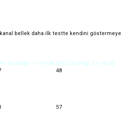
 kanal bellek daha ilk testte kendini göstermeye
PU Sıcaklığı 1 x 16 GB
CPU Sıcaklığı 2 x 16 GB
7
48
3
57