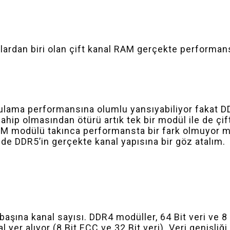
ardan biri olan çift kanal RAM gerçekte performans
ama performansına olumlu yansıyabiliyor fakat DDR5 
ahip olmasından ötürü artık tek bir modül ile de çift
AM modülü takınca performansta bir fark olmuyor 
de DDR5’in gerçekte kanal yapısına bir göz atalım.
başına kanal sayısı. DDR4 modüller, 64 Bit veri ve 8
yer alıyor (8 Bit ECC ve 32 Bit veri). Veri genişliği 