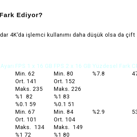
Fark Ediyor?
dar 4K’da işlemci kullanımı daha düşük olsa da çift
 Ayarı
FPS 1 x 16 GB
FPS 2 x 16 GB
Yüzdesel Fark
C
Min. 62
Min. 80
%7.8
4
Ort. 141
Ort. 152
Maks. 235
Maks. 226
%1 82
%1 83
%0.1 59
%0.1 51
Min. 67
Min. 84
%2.9
5
Ort. 101
Ort. 104
Maks. 134
Maks. 149
%1 72
%1 80