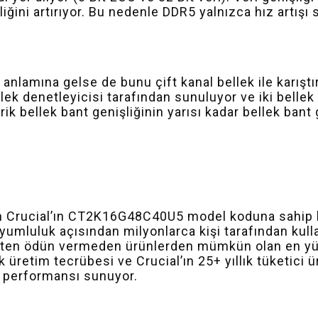
liğini artırıyor. Bu nedenle DDR5 yalnızca hız artış
nlamına gelse de bunu çift kanal bellek ile karıştır
lek denetleyicisi tarafından sunuluyor ve iki bellek
ik bellek bant genişliğinin yarısı kadar bellek bant
çin Crucial’ın CT2K16G48C40U5 model koduna sahip be
uyumluluk açısından milyonlarca kişi tarafından kul
lirlikten ödün vermeden ürünlerden mümkün olan en y
ık üretim tecrübesi ve Crucial’ın 25+ yıllık tüketici 
ek performansı sunuyor.