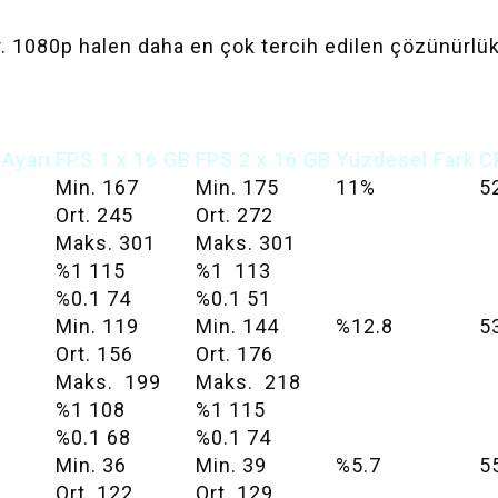
yor. 1080p halen daha en çok tercih edilen çözünürl
 Ayarı
FPS 1 x 16 GB
FPS 2 x 16 GB
Yüzdesel Fark
C
Min. 167
Min. 175
11%
5
Ort. 245
Ort. 272
Maks. 301
Maks. 301
%1 115
%1 113
%0.1 74
%0.1 51
Min. 119
Min. 144
%12.8
5
Ort. 156
Ort. 176
Maks. 199
Maks. 218
%1 108
%1 115
%0.1 68
%0.1 74
Min. 36
Min. 39
%5.7
5
Ort. 122
Ort. 129