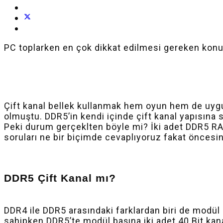
PC toplarken en çok dikkat edilmesi gereken konul
Çift kanal bellek kullanmak hem oyun hem de uygul
olmuştu. DDR5’in kendi içinde çift kanal yapısına s
Peki durum gerçeklten böyle mi? İki adet DDR5 R
soruları ne bir biçimde cevaplıyoruz fakat öncesin
DDR5 Çift Kanal mı?
DDR4 ile DDR5 arasındaki farklardan biri de modül 
sahipken DDR5’te modül başına iki adet 40 Bit kanal 