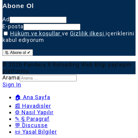
Abone Ol
Ad
E-posta
Hüküm ve koşullar
ve
Gizlilik ilkesi
içeriklerini
kabul ediyorum
📃 Abone ol ✔
© 2026 Pandera X Reloading Web Bilgi paylaşım
platformu
Arama
Sign In
🏠 Ana Sayfa
📰 Havadisler
⚙️ Nasıl Yapılır
✎ § Paragraf
💬 Discusse
📜 Yasal Bilgiler